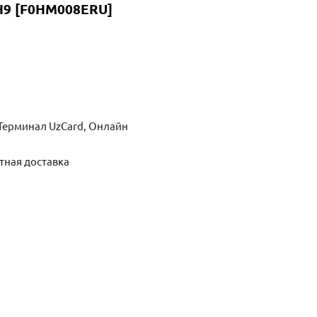
H9 [F0HM008ERU]
Терминал UzCard, Онлайн
тная доставка