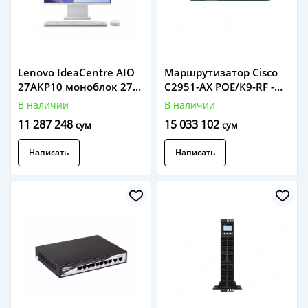
Lenovo IdeaCentre AIO
Маршрутизатор Cisco
27AKP10 моноблок 27"
C2951-AX POE/K9-RF -
FHD IPS, Ryzen AI 7 350,
SM-D - ES3G - 48-POE
В наличии
В наличии
16GB, 512GB SSD, Wi-Fi
PVDM3-128 (Черный).
11 287 248
15 033 102
сум
сум
6, Bluetooth 5.3, камера
5MP IR, Cloud Grey
Написать
Написать