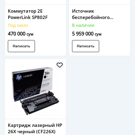
Коммутатор 2E
Источник
PowerLink SP802F
бесперебойного
питания 2E OD3000RT
Под заказ
В наличии
470 000
5 959 000
сум
сум
Написать
Написать
Картридж лазерный HP
26X черный (CF226X)