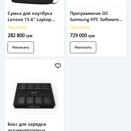
Сумка для ноутбука
Программное ОС
Lenovo 15.6" Laptop
Samsung HTC Software
Casual Toploader T210
LINK Cloud Premium
Под заказ
Под заказ
Black (GX40Q17229),
Plus BW-HDLT11A.
282 800
729 000
сум
сум
Water-Repellent
Написать
Написать
Бокс для зарядки
аккумуляторных