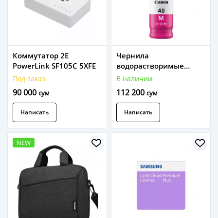
Коммутатор 2E
Чернила
PowerLink SF105C 5XFE
водорастворимые
Canon GI-40 M
Под заказ
В наличии
пурпурный 3401C001AB
90 000
112 200
сум
сум
Написать
Написать
NEW