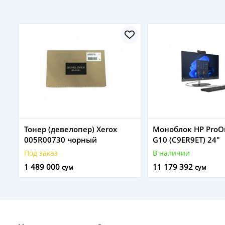
Тонер (девелопер) Xerox
Моноблок HP ProO
005R00730 чорный
G10 (C9ER9ET) 24"
Под заказ
В наличии
1 489 000
11 179 392
сум
сум