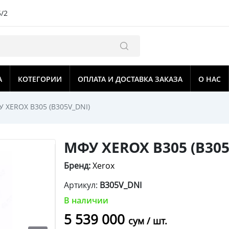
5/2
А
КОТЕГОРИИ
ОПЛАТА И ДОСТАВКА ЗАКАЗА
О НАС
 XEROX B305 (B305V_DNI)
МФУ XEROX B305 (B305
Бренд:
Xerox
Артикул:
B305V_DNI
В наличии
5 539 000
сум / шт.