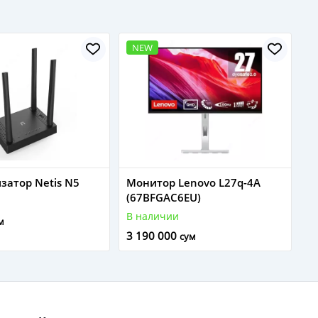
NEW
атор Netis N5
Монитор Lenovo L27q-4A
(67BFGAC6EU)
В наличии
м
3 190 000
сум