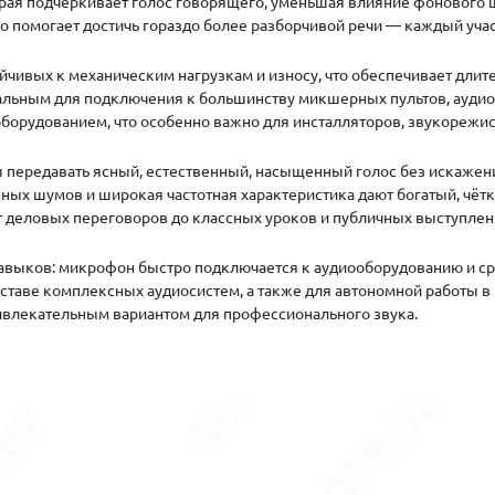
орая подчёркивает голос говорящего, уменьшая влияние фонового 
о помогает достичь гораздо более разборчивой речи — каждый учас
йчивых к механическим нагрузкам и износу, что обеспечивает дли
сальным для подключения к большинству микшерных пультов, аудио
рудованием, что особенно важно для инсталляторов, звукорежисс
обы передавать ясный, естественный, насыщенный голос без искаже
ых шумов и широкая частотная характеристика дают богатый, чётк
от деловых переговоров до классных уроков и публичных выступлен
навыков: микрофон быстро подключается к аудиооборудованию и сраз
таве комплексных аудиосистем, а также для автономной работы в н
ивлекательным вариантом для профессионального звука.