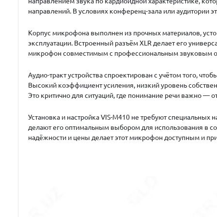
направлением звука по кардиоидной характеристике, кот
направлений. В условиях конференц-зала или аудитории эт
Корпус микрофона выполнен из прочных материалов, усто
эксплуатации. Встроенный разъём XLR делает его универ
микрофон совместимым с профессиональным звуковым обо
Аудио-тракт устройства спроектирован с учётом того, чт
Высокий коэффициент усиления, низкий уровень собственн
Это критично для ситуаций, где понимание речи важно — 
Установка и настройка VIS-M410 не требуют специальных 
делают его оптимальным выбором для использования в сос
надёжности и цены делает этот микрофон доступным и пр