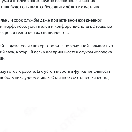
шума и отвлекающих звуков из боковых и задних
тник будет слышать собеседника чётко и отчетливо.
тельный срок службы даже при активной ежедневной
интерфейсов, усилителей и конференц-систем. Это делает
ёров и технических специалистов.
ний — даже если спикер говорит с переменной громкостью.
ий звук, который легко воспринимается слухом человека.
ий.
у готов к работе. Его устойчивость и функциональность
ебольших аудио-сетапах. Отличное сочетание качества,