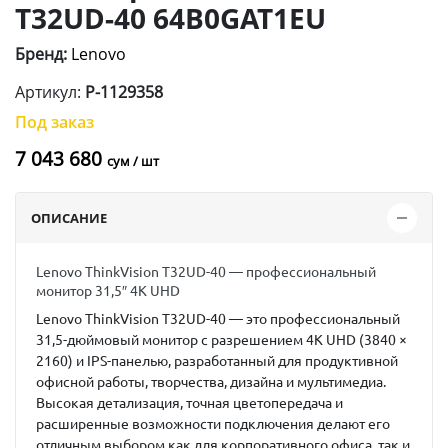
T32UD-40 64B0GAT1EU
Бренд:
Lenovo
Артикул:
P-1129358
Под заказ
7 043 680
сум / шт
ОПИСАНИЕ
Lenovo ThinkVision T32UD-40 — профессиональный
монитор 31,5″ 4K UHD
Lenovo ThinkVision T32UD-40
— это профессиональный
31,5-дюймовый монитор с разрешением
4K UHD (3840 ×
2160)
и
IPS-панелью
, разработанный для продуктивной
офисной работы, творчества, дизайна и мультимедиа.
Высокая детализация, точная цветопередача и
расширенные возможности подключения делают его
отличным выбором как для корпоративного офиса, так и