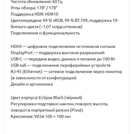
Частота обновления:
60 Гц
Углы обзора:
178° / 178°
Поддержка HDR:
HDR10
Цветопередача:
99 % sRGB, 99 % BT.709
, поддержка
10-
битного цвета (~1,07 млрд оттенков)
Подключения и функциональность
HDMI
— цифровое подключение источников сигнала
DisplayPort
— поддержка высоких разрешений
USB-C
— передача видео, данных и питание до
100 Вт
USB-хаб
— подключение периферийных устройств
RJ-45 (Ethernet)
— сетевое подключение через монитор
(в зависимости от конфигурации)
Дизайн и эргономика
Цвет корпуса:
Eclipse Black (чёрный)
Регулировки подставки: наклон, поворот, высота,
поворот в портретный режим (
Pivot
)
Крепление:
VESA 100 × 100 мм