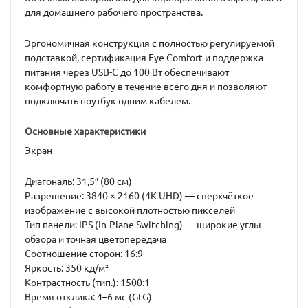
для домашнего рабочего пространства.
Эргономичная конструкция с полностью регулируемой
подставкой, сертификация
Eye Comfort
и поддержка
питания через
USB-C до 100 Вт
обеспечивают
комфортную работу в течение всего дня и позволяют
подключать ноутбук одним кабелем.
Основные характеристики
Экран
Диагональ:
31,5″ (80 см)
Разрешение:
3840 × 2160 (4K UHD)
— сверхчёткое
изображение с высокой плотностью пикселей
Тип панели:
IPS (In-Plane Switching)
— широкие углы
обзора и точная цветопередача
Соотношение сторон:
16:9
Яркость:
350 кд/м²
Контрастность (тип.):
1500:1
Время отклика:
4–6 мс (GtG)