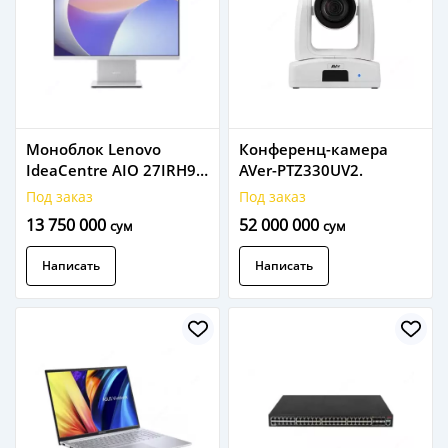
Моноблок Lenovo
Конференц-камера
IdeaCentre AIO 27IRH9
AVer-PTZ330UV2.
27" Cloud Grey
Под заказ
Под заказ
(F0HM00UVRU)
13 750 000
52 000 000
сум
сум
Написать
Написать