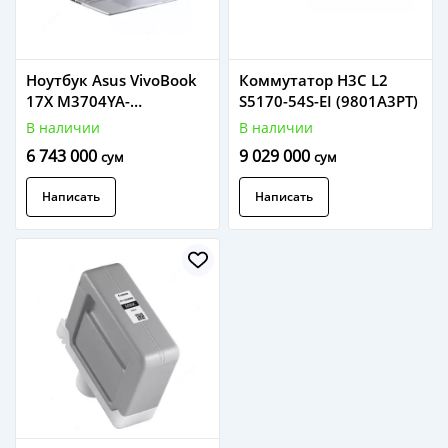
Ноутбук Asus VivoBook
Коммутатор H3C L2
17X M3704YA-
S5170-54S-EI (9801A3PT)
AU161/90NB1191-
В наличии
В наличии
M006W0
6 743 000
9 029 000
сум
сум
Написать
Написать