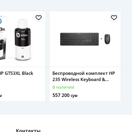
P GT53XL Black
Беспроводной комплект HP
235 Wireless Keyboard &
Mouse Combo (1Y4D0UT),
В наличии
2.4GHz, USB, RU, Black
557 200
м
сум
Контакты