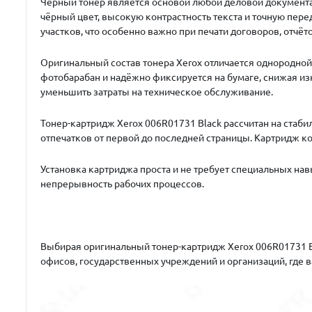
Чёрный тонер является основой любой деловой документа
чёрный цвет, высокую контрастность текста и точную пере
участков, что особенно важно при печати договоров, отчёт
Оригинальный состав тонера Xerox отличается однородной
фотобарабан и надёжно фиксируется на бумаге, снижая из
уменьшить затраты на техническое обслуживание.
Тонер-картридж Xerox 006R01731 Black рассчитан на стаб
отпечатков от первой до последней страницы. Картридж к
Установка картриджа проста и не требует специальных нав
непрерывность рабочих процессов.
Выбирая оригинальный тонер-картридж Xerox 006R01731 Bl
офисов, государственных учреждений и организаций, где 