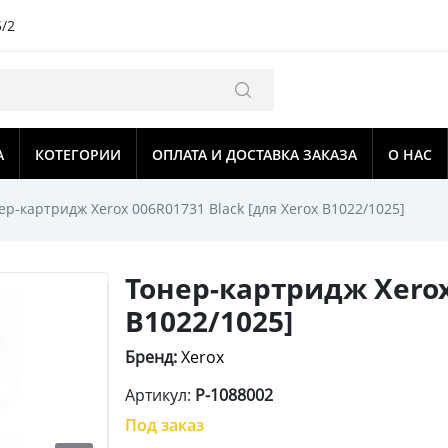
5/2
А
КОТЕГОРИИ
ОПЛАТА И ДОСТАВКА ЗАКАЗА
О НАС
ер-картридж Xerox 006R01731 Black [для Xerox B1022/1025]
Тонер-картридж Xerox 
B1022/1025]
Бренд:
Xerox
Артикул:
P-1088002
Под заказ