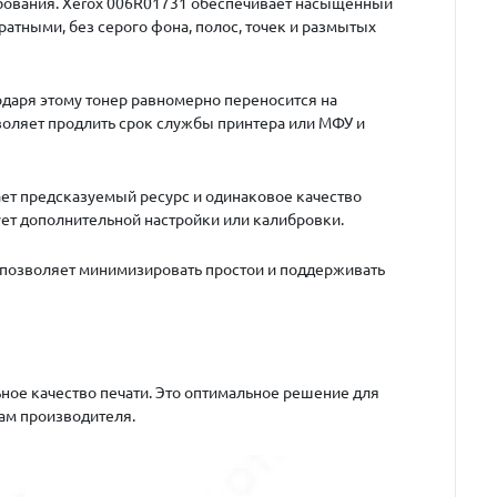
ебования. Xerox 006R01731 обеспечивает насыщенный
ратными, без серого фона, полос, точек и размытых
одаря этому тонер равномерно переносится на
воляет продлить срок службы принтера или МФУ и
ает предсказуемый ресурс и одинаковое качество
ует дополнительной настройки или калибровки.
то позволяет минимизировать простои и поддерживать
ное качество печати. Это оптимальное решение для
там производителя.