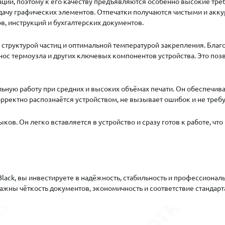
ции, поэтому к его качеству предъявляются особенно высокие тр
дачу графических элементов. Отпечатки получаются чистыми и акку
ов, инструкций и бухгалтерских документов.
 структурой частиц и оптимальной температурой закрепления. Благ
нос термоузла и других ключевых компонентов устройства. Это поз
ильную работу при средних и высоких объёмах печати. Он обеспечив
орректно распознаётся устройством, не вызывает ошибок и не треб
ыков. Он легко вставляется в устройство и сразу готов к работе, ч
ack, вы инвестируете в надёжность, стабильность и профессиональ
важны чёткость документов, экономичность и соответствие стандар