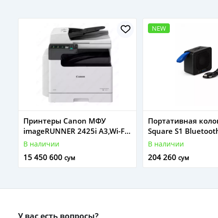
NEW
Принтеры Canon МФУ
Портативная коло
imageRUNNER 2425i A3,Wi-Fi
Square S1 Bluetoot
(4293C004AA)
Black
В наличии
В наличии
15 450 600
204 260
сум
сум
У вас есть вопросы?