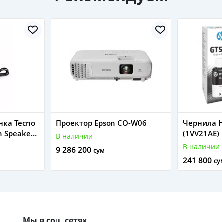
нка Tecno
Проектор Epson CO-W06
Чернила H
h Speaker
(1VV21AE)
В наличии
В наличии
9 286 200
сум
241 800
су
Мы в соц. сетях