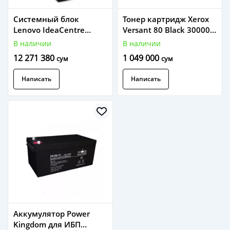
Системный блок
Тонер картридж Xerox
Lenovo IdeaCentre
Versant 80 Black 30000
Gaming5 14IOB6 Core i5-
стр /006R01646
В наличии
В наличии
11400F/ DDR4 8GB/ SDD
12 271 380
1 049 000
сум
сум
256GB/ 6GB GeForce
RTX3060/ DOS Raven
Написать
Написать
Black 90RE00J2RS
Аккумулятор Power
Kingdom для ИБП