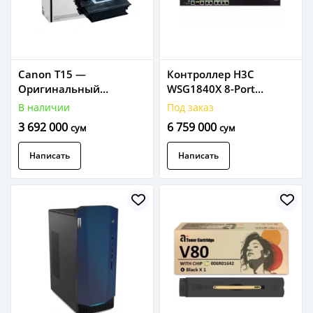
Canon T15 —
Контроллер H3C
Оригинальный
WSG1840X 8-Port
лазерный тонер-
(6*1000BASE-T, 1*5GE-T,
В наличии
Под заказ
картридж для Canon i-
and 1*SFP Plus)
3 692 000
6 759 000
сум
сум
SENSYS X 18xx, ресурс 42
/9801A40N.
000 страниц
Написать
Написать