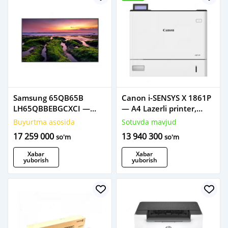
Samsung 65QB65B
Canon i-SENSYS X 1861P
LH65QBBEBGCXCI —
— A4 Lazerli printer,
professional дисплей.
qora-oq, 61 bet/daqiqa,
Buyurtma asosida
Sotuvda mavjud
Wi-Fi, ikki tomonlama
17 259 000
13 940 300
so'm
so'm
chop etish
Xabar
Xabar
yuborish
yuborish