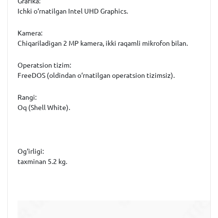
Grafika:
Ichki o‘rnatilgan Intel UHD Graphics.
Kamera:
Chiqariladigan 2 MP kamera, ikki raqamli mikrofon bilan.
Operatsion tizim:
FreeDOS (oldindan o‘rnatilgan operatsion tizimsiz).
Rangi:
Oq (Shell White).
Og‘irligi:
taxminan 5.2 kg.