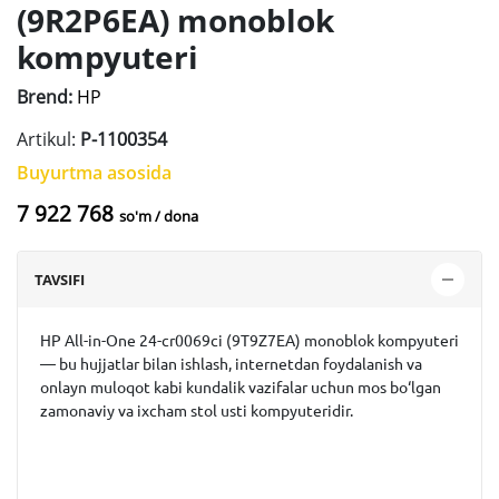
(9R2P6EA) monoblok
kompyuteri
Brend:
HP
Artikul:
P-1100354
Buyurtma asosida
7 922 768
so'm / dona
TAVSIFI
HP All-in-One 24-cr0069ci (9T9Z7EA) monoblok kompyuteri
— bu hujjatlar bilan ishlash, internetdan foydalanish va
onlayn muloqot kabi kundalik vazifalar uchun mos bo‘lgan
zamonaviy va ixcham stol usti kompyuteridir.