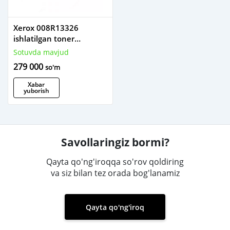
Xerox 008R13326
ishlatilgan toner
yig‘uvchi idish (≈15500
Sotuvda mavjud
sahifa)
279 000
so'm
Xabar
yuborish
Savollaringiz bormi?
Qayta qo'ng'iroqqa so'rov qoldiring
va siz bilan tez orada bog'lanamiz
Qayta qo'ng'iroq