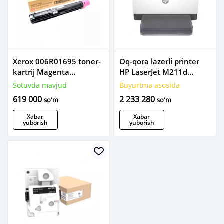
Xerox 006R01695 toner-
Oq-qora lazerli printer
kartrij Magenta
HP LaserJet M211d
(purpurniy / malinaviy)
(9YF82A)
Sotuvda mavjud
Buyurtma asosida
619 000
2 233 280
so'm
so'm
Xabar
Xabar
yuborish
yuborish