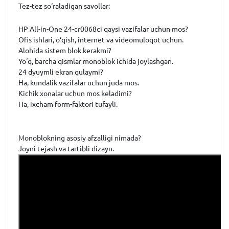
Tez-tez so‘raladigan savollar:
HP All-in-One 24-cr0068ci qaysi vazifalar uchun mos?
Ofis ishlari, o‘qish, internet va videomuloqot uchun.
Alohida sistem blok kerakmi?
Yo‘q, barcha qismlar monoblok ichida joylashgan.
24 dyuymli ekran qulaymi?
Ha, kundalik vazifalar uchun juda mos.
Kichik xonalar uchun mos keladimi?
Ha, ixcham form-faktori tufayli.
Monoblokning asosiy afzalligi nimada?
Joyni tejash va tartibli dizayn.