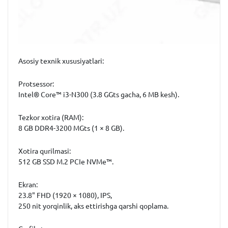
Asosiy texnik xususiyatlari:
Protsessor:
Intel® Core™ i3-N300 (3.8 GGts gacha, 6 MB kesh).
Tezkor xotira (RAM):
8 GB DDR4-3200 MGts (1 × 8 GB).
Xotira qurilmasi:
512 GB SSD M.2 PCIe NVMe™.
Ekran:
23.8" FHD (1920 × 1080), IPS,
250 nit yorqinlik, aks ettirishga qarshi qoplama.