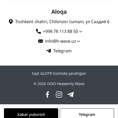
Aloqa
Toshkent shahri, Chilonzor tumani, ул Саадий 6
+998 78 113 88 50
info@h-wave.uz
Telegram
Sayt GLOTR tizimida yaratilgan
© 2026 OOO Heawenly Wave
Xabar yuborish
Telegram