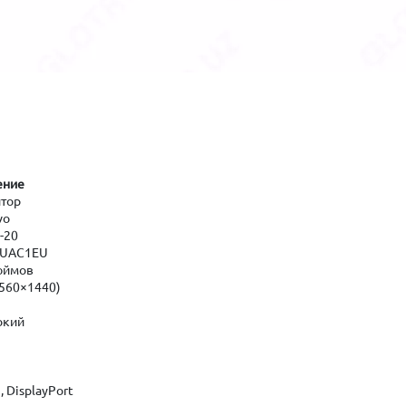
ение
тор
vo
-20
DUAC1EU
юймов
2560×1440)
окий
 DisplayPort