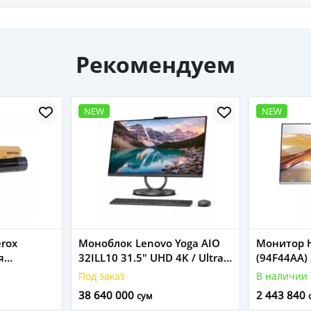
Рекомендуем
NEW
NEW
erox
Моноблок Lenovo Yoga AIO
Монитор H
я
32ILL10 31.5" UHD 4K / Ultra 7
(94F44AA) 
258V /Storm Grey
HDMI
Под заказ
В наличии
5]
38 640 000
2 443 840
сум