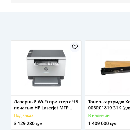
Лазерный Wi-Fi принтер с ЧБ
Тонер-картридж X
печатью HP LaserJet MFP
006R01819 31К [дл
M236dw (9YF95A)
VersaLink
Под заказ
В наличии
B7125/B7130/B713
3 129 280
1 409 000
сум
сум