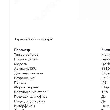
Характеристики товара:
Параметр
Знач
Тип устройства
Мони
Производитель
Leno
Модель
Q27h
Артикул / SKU
66E
Диагональ экрана
27 д
Разрешение
2K (
Панель
IPS
Формат экрана
Шир
Соотношение сторон
16:9
Подходит для офиса
Да
Подходит для дома
Да
Интерфейсы
HDMI,