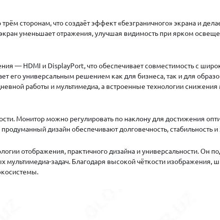
трём сторонам, что создаёт эффект «безграничного» экрана и дел
кран уменьшает отражения, улучшая видимость при ярком освещен
 — HDMI и DisplayPort, что обеспечивает совместимость с широк
ет его универсальным решением как для бизнеса, так и для образо
невной работы и мультимедиа, а встроенные технологии снижения 
сти. Монитор можно регулировать по наклону для достижения опти
 продуманный дизайн обеспечивают долговечность, стабильность и
логии отображения, практичного дизайна и универсальности. Он по
 мультимедиа-задач. Благодаря высокой чёткости изображения, ши
экосистемы.