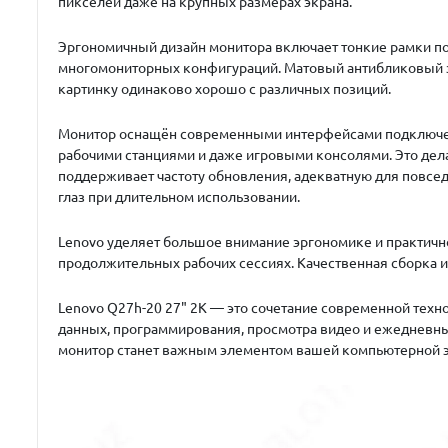
пикселей даже на крупных размерах экрана.
Эргономичный дизайн монитора включает тонкие рамки по 
многомониторных конфигураций. Матовый антибликовый э
картинку одинаково хорошо с различных позиций.
Монитор оснащён современными интерфейсами подключения
рабочими станциями и даже игровыми консолями. Это дела
поддерживает частоту обновления, адекватную для повсед
глаз при длительном использовании.
Lenovo уделяет большое внимание эргономике и практично
продолжительных рабочих сессиях. Качественная сборка и
Lenovo Q27h-20 27" 2K — это сочетание современной техно
данных, программирования, просмотра видео и ежедневных
монитор станет важным элементом вашей компьютерной 