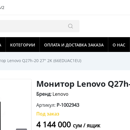
5/2
А
КОТЕГОРИИ
ОПЛАТА И ДОСТАВКА ЗАКАЗА
О НАС
ор Lenovo Q27h-20 27" 2K (66EDUAC1EU)
Монитор Lenovo Q27h-
Бренд:
Lenovo
Артикул:
P-1002943
Под заказ
4 144 000
сум / ящик